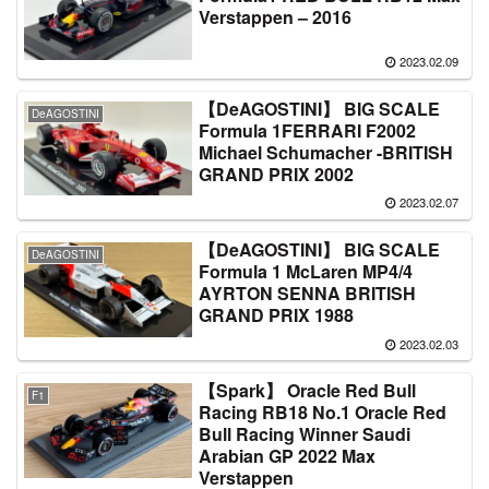
Verstappen – 2016
2023.02.09
【DeAGOSTINI】 BIG SCALE
DeAGOSTINI
Formula 1FERRARI F2002
Michael Schumacher -BRITISH
GRAND PRIX 2002
2023.02.07
【DeAGOSTINI】 BIG SCALE
DeAGOSTINI
Formula 1 McLaren MP4/4
AYRTON SENNA BRITISH
GRAND PRIX 1988
2023.02.03
【Spark】 Oracle Red Bull
F1
Racing RB18 No.1 Oracle Red
Bull Racing Winner Saudi
Arabian GP 2022 Max
Verstappen