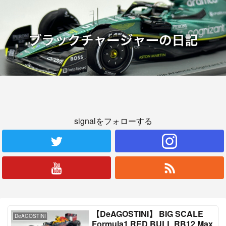
signalをフォローする
【DeAGOSTINI】 BIG SCALE
DeAGOSTINI
Formula1 RED BULL RB12 Max