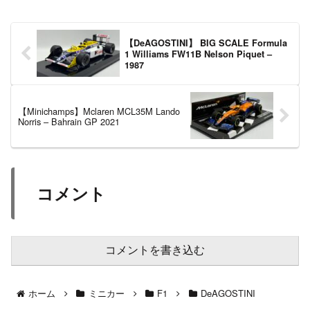
【DeAGOSTINI】 BIG SCALE Formula
1 Williams FW11B Nelson Piquet –
1987
【Minichamps】Mclaren MCL35M Lando
Norris – Bahrain GP 2021
コメント
コメントを書き込む
ホーム
ミニカー
F1
DeAGOSTINI