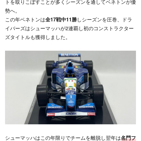
トを取りこぼすことが多くシーズンを通してベネトンが優
勢へ。
この年ベネトンは
全17戦中11勝
しシーズンを圧巻、ドラ
イバーズはシューマッハが2連覇し初のコンストラクター
ズタイトルも獲得しました。
シューマッハはこの年限りでチームを離脱し翌年は
名門フ