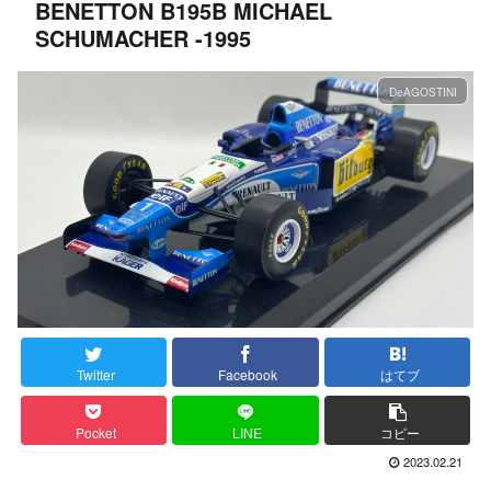
BENETTON B195B MICHAEL
SCHUMACHER -1995
DeAGOSTINI
Twitter
Facebook
はてブ
Pocket
LINE
コピー
2023.02.21